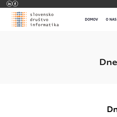
DOMOV
O NAS
Dne
Dn