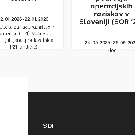
operacijskih
""
raziskav v
22. 01. 2026 - 22. 01. 2026
Sloveniji (SOR ’
ulteta za računalništvo in
""
ormatiko (FRI), Večna pot
, Ljubljana, predavalnica
24. 09. 2025 - 26. 09. 20
P21 (pritličje)
Bled
SDI