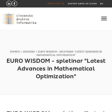
PRIDRUŽITE SE
DOSTOP SAMO ZA ČLANE
EN
DOMOV
>
DOGODKI
>
EURO WISDOM - SPLETINAR "LATEST ADVANCES IN
MATHEMATICAL OPTIMIZATION"
EURO WISDOM - spletinar "Latest
Advances in Mathematical
Optimization"