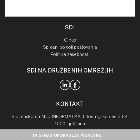
SDI
O nas
Splošni pogoji poslovanja
Politika zasebnosti
SDI NA DRUŽBENIH OMREŽJIH
KONTAKT
Slovensko društvo INFORMATIKA, Litostrojska cesta 54,
1000 Ljubljana
TA STRAN UPORABLJA PIŠKOTKE.
info@drustvo-informatika.si