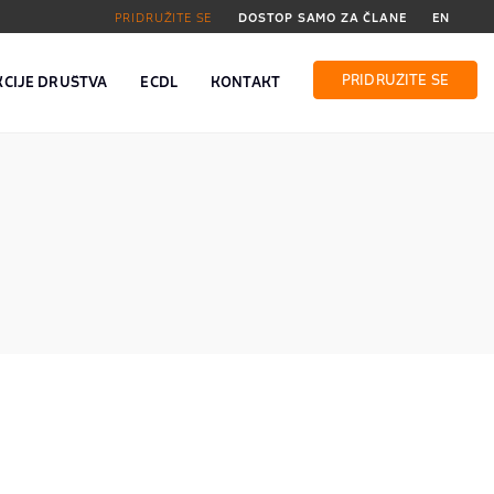
PRIDRUŽITE SE
DOSTOP SAMO ZA ČLANE
EN
PRIDRUŽITE SE
KCIJE DRUŠTVA
ECDL
KONTAKT