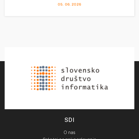
05. 06. 2026
SDI
O nas