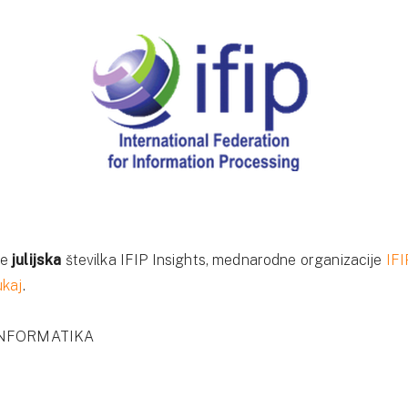
je
julijska
številka IFIP Insights, mednarodne organizacije
IFI
ukaj
.
 INFORMATIKA