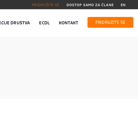
PRIDRUŽITE SE
DOSTOP SAMO ZA ČLANE
EN
PRIDRUŽITE SE
KCIJE DRUŠTVA
ECDL
KONTAKT