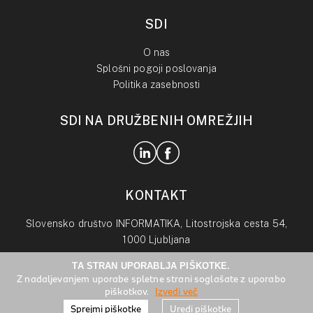
SDI
O nas
Splošni pogoji poslovanja
Politika zasebnosti
SDI NA DRUŽBENIH OMREŽJIH
KONTAKT
Slovensko društvo INFORMATIKA, Litostrojska cesta 54,
1000 Ljubljana
TA STRAN UPORABLJA PIŠKOTKE.
info@drustvo-informatika.si
Z nadaljevanjem uporabe spletne strani soglašate z uporabo
piškotkov.
Izvedi več
Sprejmi piškotke
Uredi piškotke