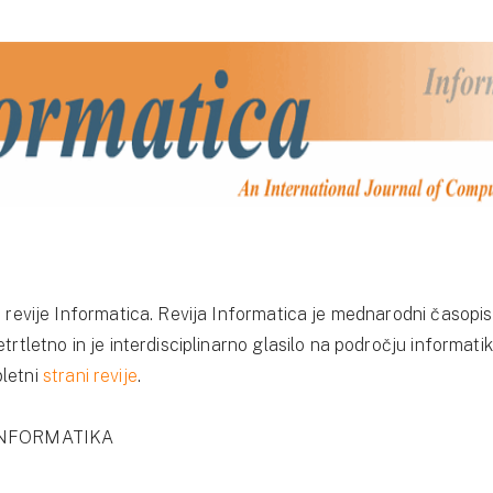
a revije Informatica. Revija Informatica je mednarodni časopis
etrtletno in je interdisciplinarno glasilo na področju informati
pletni
strani revije
.
 INFORMATIKA