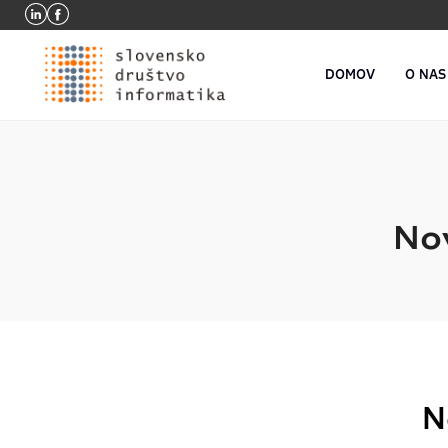
DOMOV
O NAS
Nov
N