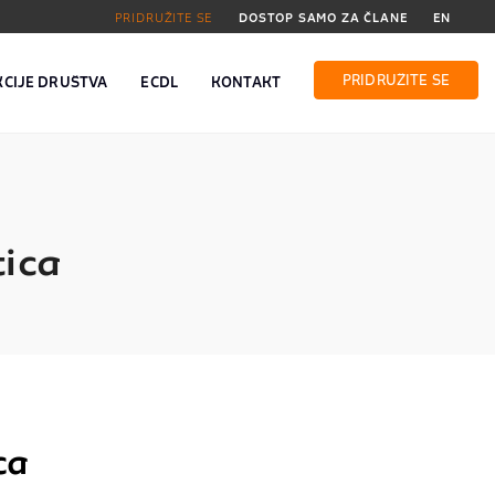
PRIDRUŽITE SE
DOSTOP SAMO ZA ČLANE
EN
PRIDRUŽITE SE
KCIJE DRUŠTVA
ECDL
KONTAKT
tica
ca