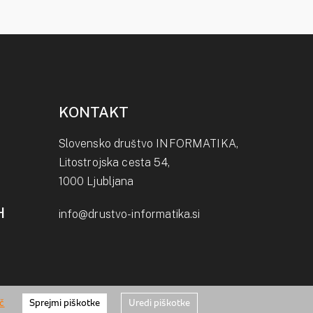
KONTAKT
Slovensko društvo INFORMATIKA,
Litostrojska cesta 54,
1000 Ljubljana
H
info@drustvo-informatika.si
eč
Sprejmi piškotke
Uredi piškotke