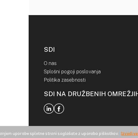
SDI
O nas
Splošni pogoji poslovanja
Politika zasebnosti
SDI NA DRUŽBENIH OMREŽJI
anjem uporabe spletne strani soglašate z uporabo piškotkov.
Izvedi v