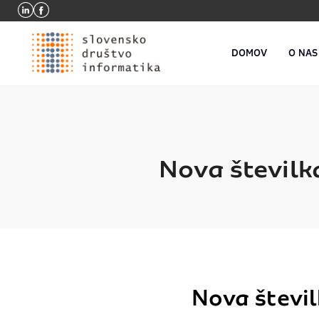
DOMOV
O NAS
Nova številka
Nova števil