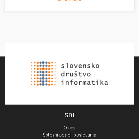
SDI
O nas
Splošni pogoji poslovanja