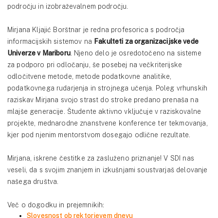
področju in izobraževalnem področju.
Mirjana Kljajić Borštnar je redna profesorica s področja
informacijskih sistemov na
Fakulteti za organizacijske vede
Univerze v Mariboru
. Njeno delo je osredotočeno na sisteme
za podporo pri odločanju, še posebej na večkriterijske
odločitvene metode, metode podatkovne analitike,
podatkovnega rudarjenja in strojnega učenja. Poleg vrhunskih
raziskav Mirjana svojo strast do stroke predano prenaša na
mlajše generacije. Študente aktivno vključuje v raziskovalne
projekte, mednarodne znanstvene konference ter tekmovanja,
kjer pod njenim mentorstvom dosegajo odlične rezultate.
Mirjana, iskrene čestitke za zasluženo priznanje! V SDI nas
veseli, da s svojim znanjem in izkušnjami soustvarjaš delovanje
našega društva.
Več o dogodku in prejemnikih:
Slovesnost ob rektorjevem dnevu