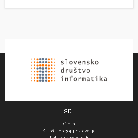
SDI
O nas
Splošni pogoji poslovanja