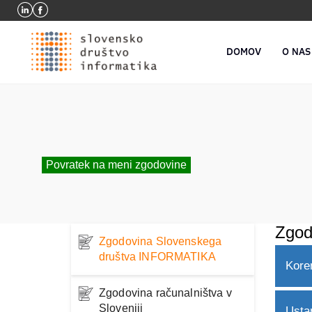
DOMOV
O NAS
Povratek na meni zgodovine
Zgod
Zgodovina Slovenskega
društva INFORMATIKA
Kore
Zgodovina računalništva v
Sloveniji
Usta