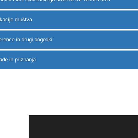
kacije društva
erence in drugi dogodki
de in priznanja